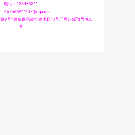
电话：1354553**
4676669**
437@qq.com
9号“旭东食品改扩建项目”3号厂房1-6层1号401
号